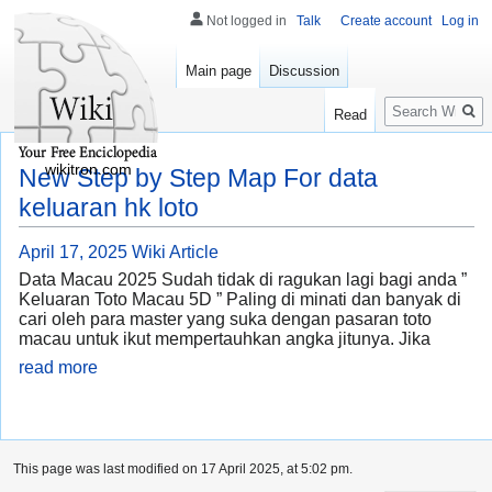
Not logged in
Talk
Create account
Log in
Main page
Discussion
Search
Read
wikitron.com
New Step by Step Map For data
keluaran hk loto
April 17, 2025
Wiki Article
Data Macau 2025 Sudah tidak di ragukan lagi bagi anda ”
Keluaran Toto Macau 5D ” Paling di minati dan banyak di
cari oleh para master yang suka dengan pasaran toto
macau untuk ikut mempertauhkan angka jitunya. Jika
read more
This page was last modified on 17 April 2025, at 5:02 pm.